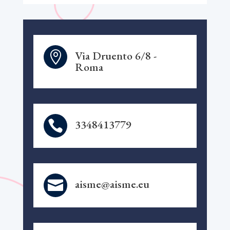
Via Druento 6/8 -

Roma
3348413779

aisme@aisme.eu
